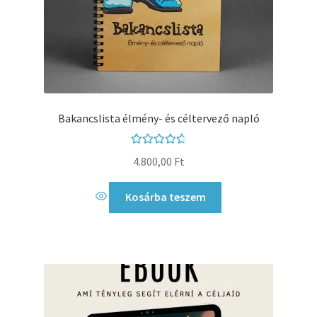
Bakancslista élmény- és céltervező napló
Értékelés:
4.800,00
Ft
4.81
/ 5
Kosárba teszem